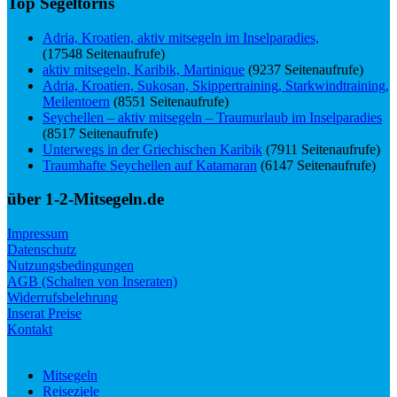
Top Segeltörns
Adria, Kroatien, aktiv mitsegeln im Inselparadies,
(17548 Seitenaufrufe)
aktiv mitsegeln, Karibik, Martinique
(9237 Seitenaufrufe)
Adria, Kroatien, Sukosan, Skippertraining, Starkwindtraining,
Meilentoern
(8551 Seitenaufrufe)
Seychellen – aktiv mitsegeln – Traumurlaub im Inselparadies
(8517 Seitenaufrufe)
Unterwegs in der Griechischen Karibik
(7911 Seitenaufrufe)
Traumhafte Seychellen auf Katamaran
(6147 Seitenaufrufe)
über 1-2-Mitsegeln.de
Impressum
Datenschutz
Nutzungsbedingungen
AGB (Schalten von Inseraten)
Widerrufsbelehrung
Inserat Preise
Kontakt
Mitsegeln
Reiseziele