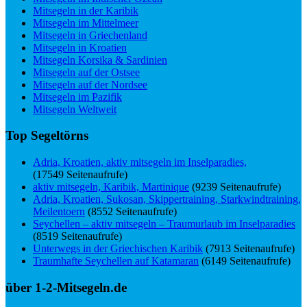
Mitsegeln in der Karibik
Mitsegeln im Mittelmeer
Mitsegeln in Griechenland
Mitsegeln in Kroatien
Mitsegeln Korsika & Sardinien
Mitsegeln auf der Ostsee
Mitsegeln auf der Nordsee
Mitsegeln im Pazifik
Mitsegeln Weltweit
Top Segeltörns
Adria, Kroatien, aktiv mitsegeln im Inselparadies,
(17549 Seitenaufrufe)
aktiv mitsegeln, Karibik, Martinique
(9239 Seitenaufrufe)
Adria, Kroatien, Sukosan, Skippertraining, Starkwindtraining,
Meilentoern
(8552 Seitenaufrufe)
Seychellen – aktiv mitsegeln – Traumurlaub im Inselparadies
(8519 Seitenaufrufe)
Unterwegs in der Griechischen Karibik
(7913 Seitenaufrufe)
Traumhafte Seychellen auf Katamaran
(6149 Seitenaufrufe)
über 1-2-Mitsegeln.de