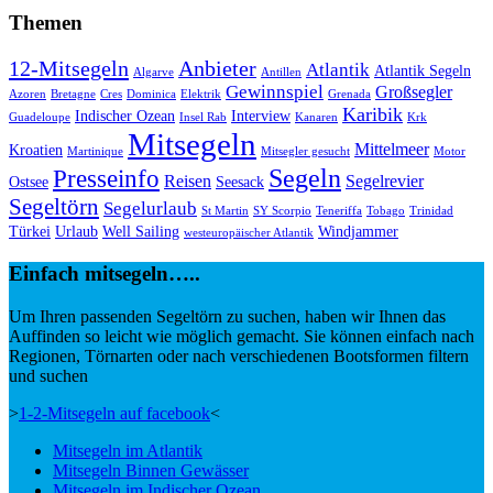
Themen
12-Mitsegeln
Anbieter
Atlantik
Atlantik Segeln
Algarve
Antillen
Gewinnspiel
Großsegler
Azoren
Bretagne
Cres
Dominica
Elektrik
Grenada
Karibik
Indischer Ozean
Interview
Guadeloupe
Insel Rab
Kanaren
Krk
Mitsegeln
Mittelmeer
Kroatien
Martinique
Mitsegler gesucht
Motor
Segeln
Presseinfo
Reisen
Segelrevier
Ostsee
Seesack
Segeltörn
Segelurlaub
St Martin
SY Scorpio
Teneriffa
Tobago
Trinidad
Türkei
Urlaub
Well Sailing
Windjammer
westeuropäischer Atlantik
Einfach mitsegeln…..
Um Ihren passenden Segeltörn zu suchen, haben wir Ihnen das
Auffinden so leicht wie möglich gemacht. Sie können einfach nach
Regionen, Törnarten oder nach verschiedenen Bootsformen filtern
und suchen
>
1-2-Mitsegeln auf facebook
<
Mitsegeln im Atlantik
Mitsegeln Binnen Gewässer
Mitsegeln im Indischer Ozean