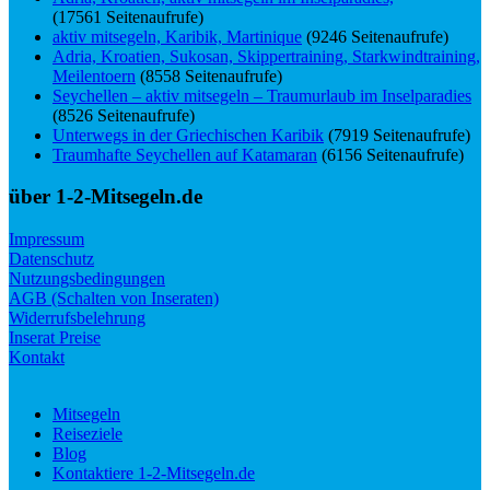
(17561 Seitenaufrufe)
aktiv mitsegeln, Karibik, Martinique
(9246 Seitenaufrufe)
Adria, Kroatien, Sukosan, Skippertraining, Starkwindtraining,
Meilentoern
(8558 Seitenaufrufe)
Seychellen – aktiv mitsegeln – Traumurlaub im Inselparadies
(8526 Seitenaufrufe)
Unterwegs in der Griechischen Karibik
(7919 Seitenaufrufe)
Traumhafte Seychellen auf Katamaran
(6156 Seitenaufrufe)
über 1-2-Mitsegeln.de
Impressum
Datenschutz
Nutzungsbedingungen
AGB (Schalten von Inseraten)
Widerrufsbelehrung
Inserat Preise
Kontakt
Mitsegeln
Reiseziele
Blog
Kontaktiere 1-2-Mitsegeln.de