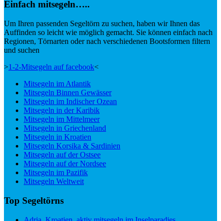
Einfach mitsegeln…..
Um Ihren passenden Segeltörn zu suchen, haben wir Ihnen das
Auffinden so leicht wie möglich gemacht. Sie können einfach nach
Regionen, Törnarten oder nach verschiedenen Bootsformen filtern
und suchen
>
1-2-Mitsegeln auf facebook
<
Mitsegeln im Atlantik
Mitsegeln Binnen Gewässer
Mitsegeln im Indischer Ozean
Mitsegeln in der Karibik
Mitsegeln im Mittelmeer
Mitsegeln in Griechenland
Mitsegeln in Kroatien
Mitsegeln Korsika & Sardinien
Mitsegeln auf der Ostsee
Mitsegeln auf der Nordsee
Mitsegeln im Pazifik
Mitsegeln Weltweit
Top Segeltörns
Adria, Kroatien, aktiv mitsegeln im Inselparadies,