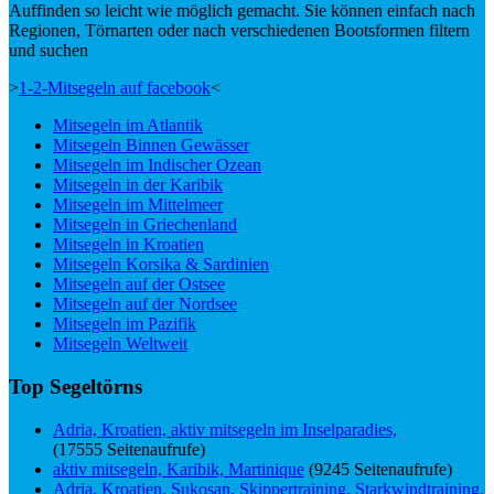
Auffinden so leicht wie möglich gemacht. Sie können einfach nach
Regionen, Törnarten oder nach verschiedenen Bootsformen filtern
und suchen
>
1-2-Mitsegeln auf facebook
<
Mitsegeln im Atlantik
Mitsegeln Binnen Gewässer
Mitsegeln im Indischer Ozean
Mitsegeln in der Karibik
Mitsegeln im Mittelmeer
Mitsegeln in Griechenland
Mitsegeln in Kroatien
Mitsegeln Korsika & Sardinien
Mitsegeln auf der Ostsee
Mitsegeln auf der Nordsee
Mitsegeln im Pazifik
Mitsegeln Weltweit
Top Segeltörns
Adria, Kroatien, aktiv mitsegeln im Inselparadies,
(17555 Seitenaufrufe)
aktiv mitsegeln, Karibik, Martinique
(9245 Seitenaufrufe)
Adria, Kroatien, Sukosan, Skippertraining, Starkwindtraining,