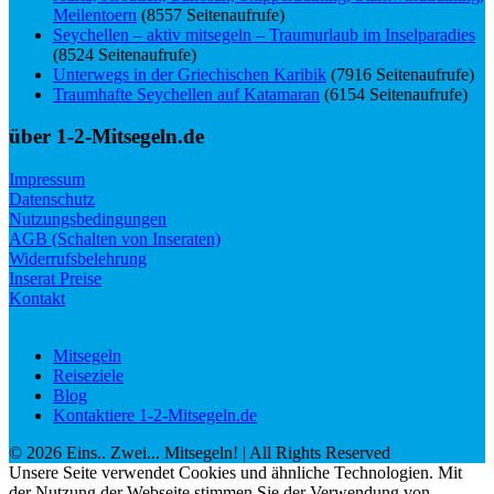
Meilentoern
(8557 Seitenaufrufe)
Seychellen – aktiv mitsegeln – Traumurlaub im Inselparadies
(8524 Seitenaufrufe)
Unterwegs in der Griechischen Karibik
(7916 Seitenaufrufe)
Traumhafte Seychellen auf Katamaran
(6154 Seitenaufrufe)
über 1-2-Mitsegeln.de
Impressum
Datenschutz
Nutzungsbedingungen
AGB (Schalten von Inseraten)
Widerrufsbelehrung
Inserat Preise
Kontakt
Mitsegeln
Reiseziele
Blog
Kontaktiere 1-2-Mitsegeln.de
©
2026
Eins.. Zwei... Mitsegeln!
| All Rights Reserved
Unsere Seite verwendet Cookies und ähnliche Technologien. Mit
der Nutzung der Webseite stimmen Sie der Verwendung von