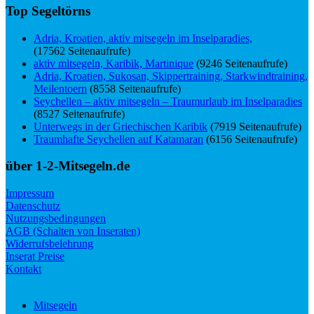
Top Segeltörns
Adria, Kroatien, aktiv mitsegeln im Inselparadies,
(17562 Seitenaufrufe)
aktiv mitsegeln, Karibik, Martinique
(9246 Seitenaufrufe)
Adria, Kroatien, Sukosan, Skippertraining, Starkwindtraining,
Meilentoern
(8558 Seitenaufrufe)
Seychellen – aktiv mitsegeln – Traumurlaub im Inselparadies
(8527 Seitenaufrufe)
Unterwegs in der Griechischen Karibik
(7919 Seitenaufrufe)
Traumhafte Seychellen auf Katamaran
(6156 Seitenaufrufe)
über 1-2-Mitsegeln.de
Impressum
Datenschutz
Nutzungsbedingungen
AGB (Schalten von Inseraten)
Widerrufsbelehrung
Inserat Preise
Kontakt
Mitsegeln