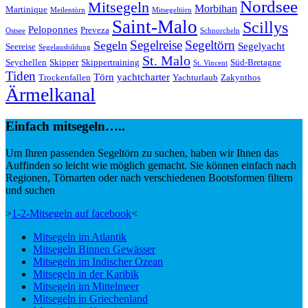
Nordsee
Mitsegeln
Morbihan
Martinique
Meilentörn
Mitsegeltörn
Saint-Malo
Scillys
Peloponnes
Preveza
Ostsee
Schnorcheln
Segeltörn
Segeln
Segelreise
Segelyacht
Seereise
Segelausbildung
St. Malo
Seychellen
Skipper
Skippertraining
Süd-Bretagne
St. Vincent
Tiden
Törn
yachtcharter
Trockenfallen
Yachturlaub
Zakynthos
Ärmelkanal
Einfach mitsegeln…..
Um Ihren passenden Segeltörn zu suchen, haben wir Ihnen das
Auffinden so leicht wie möglich gemacht. Sie können einfach nach
Regionen, Törnarten oder nach verschiedenen Bootsformen filtern
und suchen
>
1-2-Mitsegeln auf facebook
<
Mitsegeln im Atlantik
Mitsegeln Binnen Gewässer
Mitsegeln im Indischer Ozean
Mitsegeln in der Karibik
Mitsegeln im Mittelmeer
Mitsegeln in Griechenland