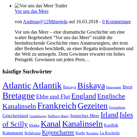
Vor uns das Meer
von
Andreas@12Mitsegeln
auf 16.03.2018 -
0 Kommentare
Vor uns das Meer – eine dramatische Geschichte um eine
wahre Begebenheit “Vor uns das Meer” erzählt die
beeindruckende Geschichte eines Amateurseglers, der trotz
aller Bedenken beschließt, an einer Regatta teilzunehmen und
die Welt zu umsegeln. Dem Gewinner erwartet ein hohes
Preisgeld. Gewinnen um jeden Preis…
häufige Suchwörter
Atlantic
Atlantik
Biskaya
Brest
Biscaya
blauwasser
Bretagne
England
Englische
Ebbe und Flut
Frankreich
Gezeiten
Kanalinseln
Grenadinen
Irland
Isles
Griechenland
Ionisches Meer
Guadeloupe
Hallberg-Rassy
Kanal
Kanalinseln
of Scilly
Karibik
Ithaka
Kojencharter
Katamaran
Kefalonia
Korfu
La Rochelle
Kroatien