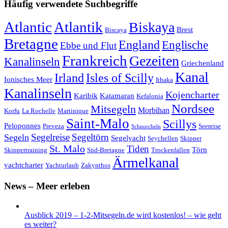
Häufig verwendete Suchbegriffe
Atlantic
Atlantik
Biskaya
Brest
Biscaya
Bretagne
England
Englische
Ebbe und Flut
Frankreich
Gezeiten
Kanalinseln
Griechenland
Kanal
Irland
Isles of Scilly
Ionisches Meer
Ithaka
Kanalinseln
Kojencharter
Karibik
Katamaran
Kefalonia
Nordsee
Mitsegeln
Morbihan
Korfu
La Rochelle
Martinique
Saint-Malo
Scillys
Peloponnes
Preveza
Seereise
Schnorcheln
Segeltörn
Segeln
Segelreise
Segelyacht
Seychellen
Skipper
St. Malo
Tiden
Törn
Skippertraining
Süd-Bretagne
Trockenfallen
Ärmelkanal
yachtcharter
Yachturlaub
Zakynthos
News – Meer erleben
Ausblick 2019 – 1-2-Mitsegeln.de wird kostenlos! – wie geht
es weiter?