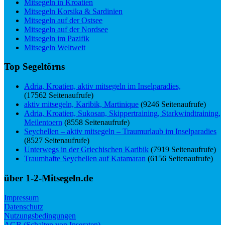
Mitsegeln in Kroatien
Mitsegeln Korsika & Sardinien
Mitsegeln auf der Ostsee
Mitsegeln auf der Nordsee
Mitsegeln im Pazifik
Mitsegeln Weltweit
Top Segeltörns
Adria, Kroatien, aktiv mitsegeln im Inselparadies,
(17562 Seitenaufrufe)
aktiv mitsegeln, Karibik, Martinique
(9246 Seitenaufrufe)
Adria, Kroatien, Sukosan, Skippertraining, Starkwindtraining,
Meilentoern
(8558 Seitenaufrufe)
Seychellen – aktiv mitsegeln – Traumurlaub im Inselparadies
(8527 Seitenaufrufe)
Unterwegs in der Griechischen Karibik
(7919 Seitenaufrufe)
Traumhafte Seychellen auf Katamaran
(6156 Seitenaufrufe)
über 1-2-Mitsegeln.de
Impressum
Datenschutz
Nutzungsbedingungen
AGB (Schalten von Inseraten)