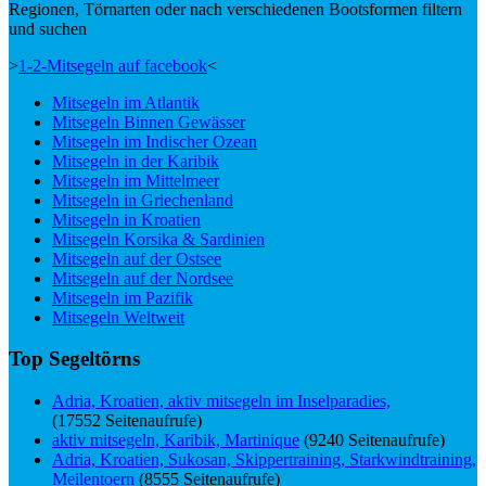
Regionen, Törnarten oder nach verschiedenen Bootsformen filtern
und suchen
>
1-2-Mitsegeln auf facebook
<
Mitsegeln im Atlantik
Mitsegeln Binnen Gewässer
Mitsegeln im Indischer Ozean
Mitsegeln in der Karibik
Mitsegeln im Mittelmeer
Mitsegeln in Griechenland
Mitsegeln in Kroatien
Mitsegeln Korsika & Sardinien
Mitsegeln auf der Ostsee
Mitsegeln auf der Nordsee
Mitsegeln im Pazifik
Mitsegeln Weltweit
Top Segeltörns
Adria, Kroatien, aktiv mitsegeln im Inselparadies,
(17552 Seitenaufrufe)
aktiv mitsegeln, Karibik, Martinique
(9240 Seitenaufrufe)
Adria, Kroatien, Sukosan, Skippertraining, Starkwindtraining,
Meilentoern
(8555 Seitenaufrufe)