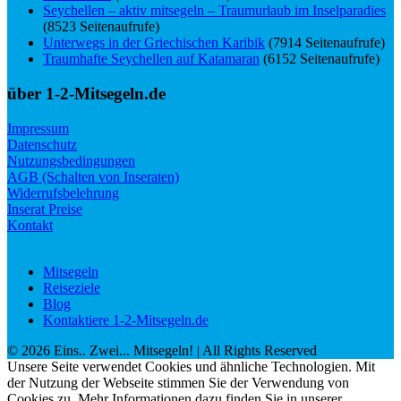
Seychellen – aktiv mitsegeln – Traumurlaub im Inselparadies
(8523 Seitenaufrufe)
Unterwegs in der Griechischen Karibik
(7914 Seitenaufrufe)
Traumhafte Seychellen auf Katamaran
(6152 Seitenaufrufe)
über 1-2-Mitsegeln.de
Impressum
Datenschutz
Nutzungsbedingungen
AGB (Schalten von Inseraten)
Widerrufsbelehrung
Inserat Preise
Kontakt
Mitsegeln
Reiseziele
Blog
Kontaktiere 1-2-Mitsegeln.de
©
2026
Eins.. Zwei... Mitsegeln!
| All Rights Reserved
Unsere Seite verwendet Cookies und ähnliche Technologien. Mit
der Nutzung der Webseite stimmen Sie der Verwendung von
Cookies zu. Mehr Informationen dazu finden Sie in unserer