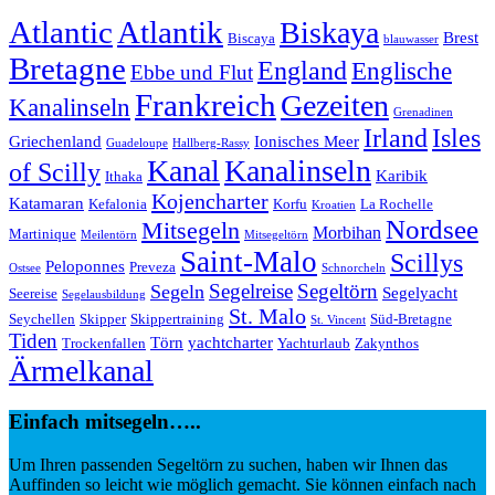
Atlantic
Atlantik
Biskaya
Brest
Biscaya
blauwasser
Bretagne
England
Englische
Ebbe und Flut
Frankreich
Gezeiten
Kanalinseln
Grenadinen
Irland
Isles
Griechenland
Ionisches Meer
Guadeloupe
Hallberg-Rassy
Kanal
Kanalinseln
of Scilly
Karibik
Ithaka
Kojencharter
Katamaran
Kefalonia
Korfu
La Rochelle
Kroatien
Nordsee
Mitsegeln
Morbihan
Martinique
Meilentörn
Mitsegeltörn
Saint-Malo
Scillys
Peloponnes
Preveza
Ostsee
Schnorcheln
Segeltörn
Segeln
Segelreise
Segelyacht
Seereise
Segelausbildung
St. Malo
Seychellen
Skipper
Skippertraining
Süd-Bretagne
St. Vincent
Tiden
Törn
yachtcharter
Trockenfallen
Yachturlaub
Zakynthos
Ärmelkanal
Einfach mitsegeln…..
Um Ihren passenden Segeltörn zu suchen, haben wir Ihnen das
Auffinden so leicht wie möglich gemacht. Sie können einfach nach