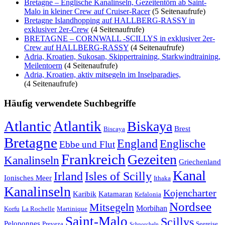
Bretagne – Englische Kanalinseln, Gezeitentörn ab Saint-
Malo in kleiner Crew auf Cruiser-Racer
(5 Seitenaufrufe)
Bretagne Islandhopping auf HALLBERG-RASSY in
exklusiver 2er-Crew
(4 Seitenaufrufe)
BRETAGNE – CORNWALL -SCILLYS in exklusiver 2er-
Crew auf HALLBERG-RASSY
(4 Seitenaufrufe)
Adria, Kroatien, Sukosan, Skippertraining, Starkwindtraining,
Meilentoern
(4 Seitenaufrufe)
Adria, Kroatien, aktiv mitsegeln im Inselparadies,
(4 Seitenaufrufe)
Häufig verwendete Suchbegriffe
Atlantic
Atlantik
Biskaya
Brest
Biscaya
Bretagne
England
Englische
Ebbe und Flut
Frankreich
Gezeiten
Kanalinseln
Griechenland
Kanal
Irland
Isles of Scilly
Ionisches Meer
Ithaka
Kanalinseln
Kojencharter
Karibik
Katamaran
Kefalonia
Nordsee
Mitsegeln
Morbihan
Korfu
La Rochelle
Martinique
Saint-Malo
Scillys
Peloponnes
Preveza
Seereise
Schnorcheln