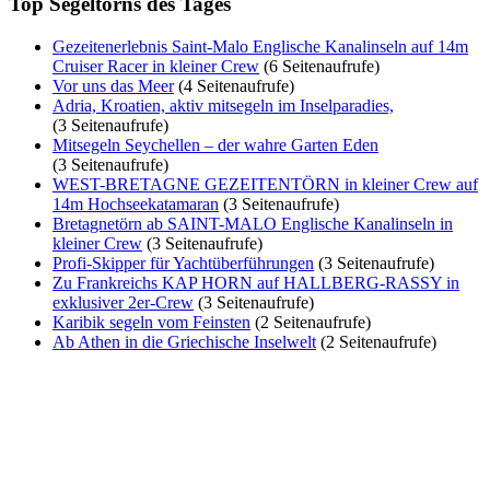
Top Segeltörns des Tages
Gezeitenerlebnis Saint-Malo Englische Kanalinseln auf 14m
Cruiser Racer in kleiner Crew
(6 Seitenaufrufe)
Vor uns das Meer
(4 Seitenaufrufe)
Adria, Kroatien, aktiv mitsegeln im Inselparadies,
(3 Seitenaufrufe)
Mitsegeln Seychellen – der wahre Garten Eden
(3 Seitenaufrufe)
WEST-BRETAGNE GEZEITENTÖRN in kleiner Crew auf
14m Hochseekatamaran
(3 Seitenaufrufe)
Bretagnetörn ab SAINT-MALO Englische Kanalinseln in
kleiner Crew
(3 Seitenaufrufe)
Profi-Skipper für Yachtüberführungen
(3 Seitenaufrufe)
Zu Frankreichs KAP HORN auf HALLBERG-RASSY in
exklusiver 2er-Crew
(3 Seitenaufrufe)
Karibik segeln vom Feinsten
(2 Seitenaufrufe)
Ab Athen in die Griechische Inselwelt
(2 Seitenaufrufe)