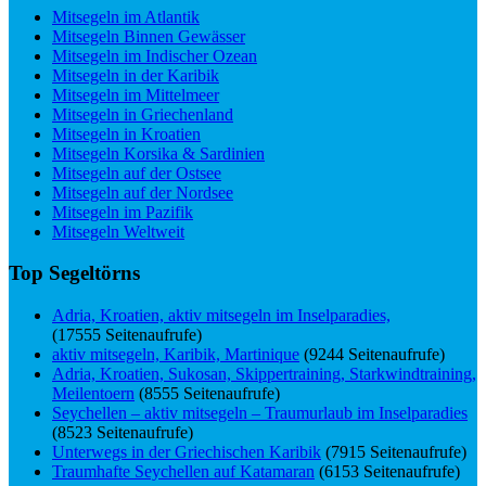
Mitsegeln im Atlantik
Mitsegeln Binnen Gewässer
Mitsegeln im Indischer Ozean
Mitsegeln in der Karibik
Mitsegeln im Mittelmeer
Mitsegeln in Griechenland
Mitsegeln in Kroatien
Mitsegeln Korsika & Sardinien
Mitsegeln auf der Ostsee
Mitsegeln auf der Nordsee
Mitsegeln im Pazifik
Mitsegeln Weltweit
Top Segeltörns
Adria, Kroatien, aktiv mitsegeln im Inselparadies,
(17555 Seitenaufrufe)
aktiv mitsegeln, Karibik, Martinique
(9244 Seitenaufrufe)
Adria, Kroatien, Sukosan, Skippertraining, Starkwindtraining,
Meilentoern
(8555 Seitenaufrufe)
Seychellen – aktiv mitsegeln – Traumurlaub im Inselparadies
(8523 Seitenaufrufe)
Unterwegs in der Griechischen Karibik
(7915 Seitenaufrufe)
Traumhafte Seychellen auf Katamaran
(6153 Seitenaufrufe)