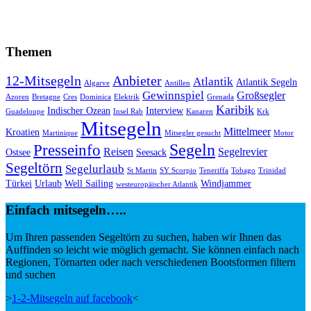
Themen
12-Mitsegeln
Anbieter
Atlantik
Atlantik Segeln
Algarve
Antillen
Gewinnspiel
Großsegler
Azoren
Bretagne
Cres
Dominica
Elektrik
Grenada
Karibik
Indischer Ozean
Interview
Guadeloupe
Insel Rab
Kanaren
Krk
Mitsegeln
Mittelmeer
Kroatien
Martinique
Mitsegler gesucht
Motor
Segeln
Presseinfo
Reisen
Segelrevier
Ostsee
Seesack
Segeltörn
Segelurlaub
St Martin
SY Scorpio
Teneriffa
Tobago
Trinidad
Türkei
Urlaub
Well Sailing
Windjammer
westeuropäischer Atlantik
Einfach mitsegeln…..
Um Ihren passenden Segeltörn zu suchen, haben wir Ihnen das
Auffinden so leicht wie möglich gemacht. Sie können einfach nach
Regionen, Törnarten oder nach verschiedenen Bootsformen filtern
und suchen
>
1-2-Mitsegeln auf facebook
<